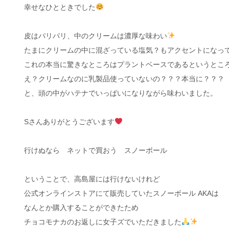
幸せなひとときでした
皮はパリパリ、中のクリームは濃厚な味わい
たまにクリームの中に混ざっている塩気？もアクセントになっ
これの本当に驚きなところはプラントベースであるというとこ
え？クリームなのに乳製品使っていないの？？？本当に？？？
と、頭の中がハテナでいっぱいになりながら味わいました。
Sさんありがとうございます
行けぬなら ネットで買おう スノーボール
ということで、高島屋には行けないけれど
公式オンラインストアにて販売していたスノーボール AKAは
なんとか購入することができたため
チョコモナカのお返しに女子ズでいただきました