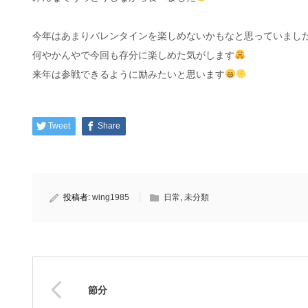
今年はあまりバレンタインを楽しめないかもなと思っていまし
何やかんやで今回も存分に楽しめた気がします
来年は参戦できるように励みたいと思います
Tweet
Share
投稿者:
wing1985
日常
,
未分類
節分